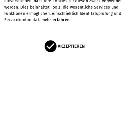
einverstanden, dass Ihre Cookies für diesen Zweck verwendet
werden. Dies beinhaltet Tools, die wesentliche Services und
Funktionen ermöglichen, einschließlich Identitätsprüfung und
Servicekontinuität.
mehr erfahren
AKZEPTIEREN
HALLO UND HERZLICH
WILLKOMMEN
... im Bikepark Bodetal! Im östlichsten Harzer Bikepark ist
seit vielen Jahren der Flow zu Hause:
Abwechslungsreich rauf und runter geht es auf
dem "Brunhildenritt", einem im oberen Teil leichten, im